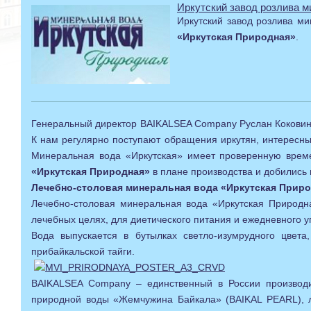
Иркутский завод розлива 
Иркутский завод розлива м
«Иркутская Природная»
.
Генеральный директор BAIKALSEA Company Руслан Коковин:
К нам регулярно поступают обращения иркутян, интересны
Минеральная вода «Иркутская» имеет проверенную време
«Иркутская Природная»
в плане производства и добились
Лечебно-столовая минеральная вода «Иркутская Прир
Лечебно-столовая минеральная вода «Иркутская Природн
лечебных целях, для диетического питания и ежедневного у
Вода выпускается в бутылках светло-изумрудного цве
прибайкальской тайги.
BAIKALSEA Company – единственный в России производит
природной воды «Жемчужина Байкала» (BAIKAL PEARL), л