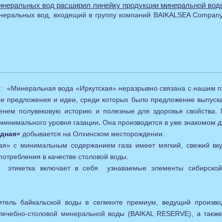
минеральных вод расширил линейку продукции минеральной вод
инеральных вод, входящий в группу компаний BAIKALSEA Company
 «Минеральная вода «Иркутская» неразрывно связана с нашим горо
е предложения и идеи, среди которых было предложение выпускать
нем полувековую историю и полезные для здоровья свойства.
 минимального уровня газации
.
Она производится в уже знакомом д
одная»
добывается на Олхинском месторождении.
ая» с минимальным содержанием газа имеет мягкий, свежий вк
потребления в качестве столовой воды.
та, этикетка включает в себя узнаваемые элементы сибирско
ель байкальской воды в сегменте премиум, ведущий производ
ечебно-столовой минеральной воды (BAIKAL RESERVE), а также