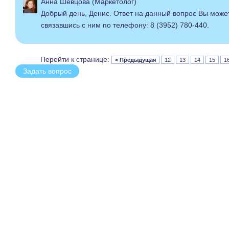
Анна Шевцова (Маркетолог)
Добрый день, Денис. Ответ на данный вопрос Вы может
связавшись с ним по телефону: 8 (3952) 780-440.
Перейти к странице:
< Предыдущая
12
13
14
15
1
Задать вопрос