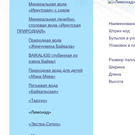
Минеральная вода
«Иркутская» с соком
Минеральная лечебно-
Наименован
столовая вода «Иркутская
Штрих-код
ПРИРОДНАЯ»
Бутылок в уп
Природная вода
Упаковок в п
«Жемчужина Байкала»
BAIKAL430 глубинная из
Размер палл
озера Байкал
Ширина
Природная вода для детей
Длина
«Мика-Мика»
Высота
Питьевая вода
«Байкальская»
«Тархун»
«Лимонад»
«Экстра-Ситро»