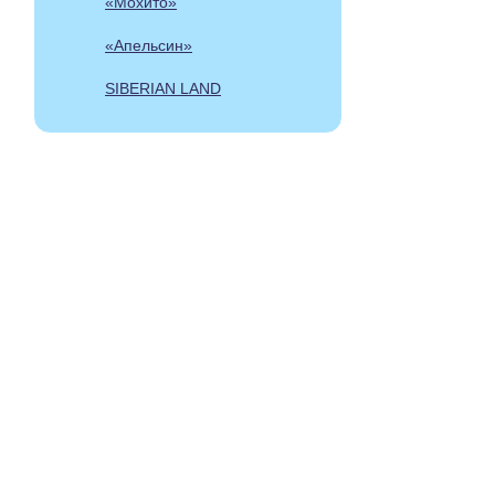
«Мохито»
«Апельсин»
SIBERIAN LAND