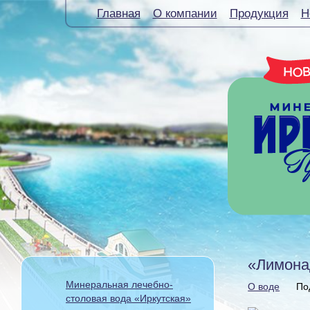
Главная
О компании
Продукция
Н
«Лимона
Минеральная лечебно-
О воде
По
столовая вода «Иркутская»