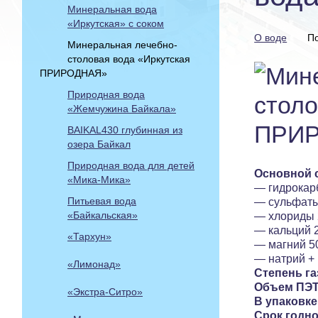
Минеральная вода
«Иркутская» с соком
О воде
П
Минеральная лечебно-
столовая вода «Иркутская
ПРИРОДНАЯ»
Природная вода
«Жемчужина Байкала»
BAIKAL430 глубинная из
озера Байкал
Природная вода для детей
Основной
«Мика-Мика»
— гидрокарб
Питьевая вода
— сульфаты 
«Байкальская»
— хлориды 2
— кальций 2
«Тархун»
— магний 50
— натрий + 
«Лимонад»
Степень
га
Объем ПЭТ
«Экстра-Ситро»
В упаковке
Срок годно