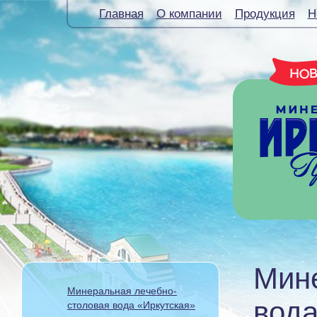
Главная
О компании
Продукция
Н
Мин
Минеральная лечебно-
вод
столовая вода «Иркутская»