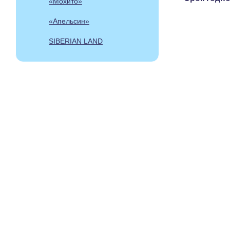
«Мохито»
«Апельсин»
SIBERIAN LAND