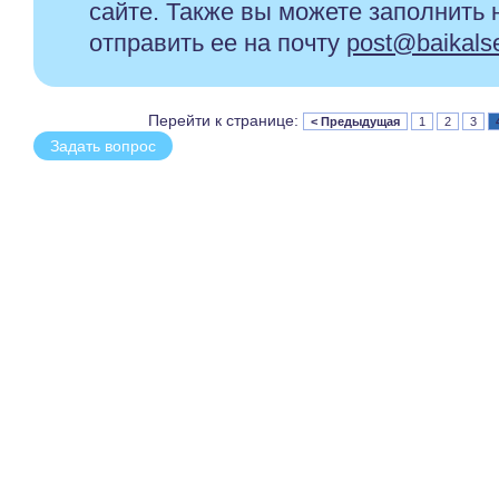
сайте. Также вы можете заполнить 
отправить ее на почту
post@baikals
Перейти к странице:
< Предыдущая
1
2
3
Задать вопрос