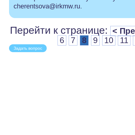
cherentsova@irkmw.ru.
Перейти к странице:
< Пр
6
7
8
9
10
11
Задать вопрос